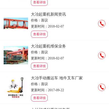
查看详情
大冶起重机新闻资讯
价格：面议
更新时间：2018-02-07
查看详情
大冶起重机维保业务
价格：面议
更新时间：2018-02-07
查看详情
大冶手动搬运车 地牛叉车厂家
价格：面议
更新时间：2017-09-22
查看详情