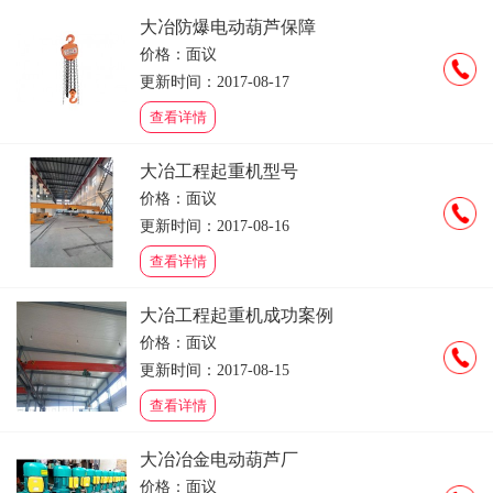
大冶防爆电动葫芦保障
价格：面议
更新时间：2017-08-17
查看详情
大冶工程起重机型号
价格：面议
更新时间：2017-08-16
查看详情
大冶工程起重机成功案例
价格：面议
更新时间：2017-08-15
查看详情
大冶冶金电动葫芦厂
价格：面议