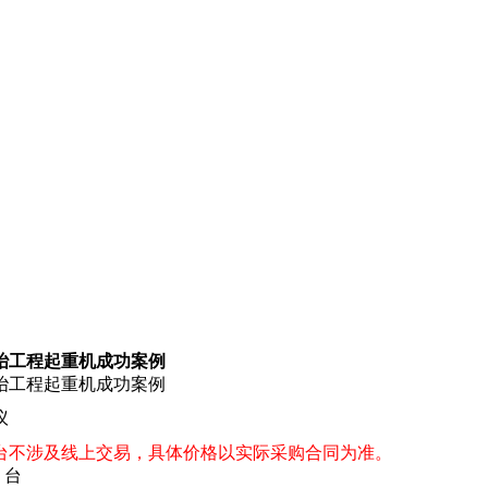
冶工程起重机成功案例
冶工程起重机成功案例
议
台不涉及线上交易，具体价格以实际采购合同为准。
9 台