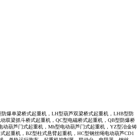
型防爆单梁桥式起重机，LH型葫芦双梁桥式起重机，LHB型防
电动双梁抓斗桥式起重机，QC型电磁桥式起重机，QB型防爆桥
电动葫芦门式起重机，Mh型电动葫芦门式起重机，YZ型冶金铸
式起重机，BZ型柱式悬臂起重机，HC型钢丝绳电动葫芦CD1
滑线，单轨运行跑车，起重机控制屏，联动台，电阻器，钢丝