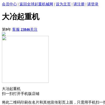
会员中心
|
返回全球起重机械网
|
设为主页
|
请注册
|
请登录
大冶起重机
第
9
年
客服
23846
关注
大冶起重机
扫一扫打开手机版店铺
将此二维码印刷在名片和其他宣传彩页上面，只需用手机扫一