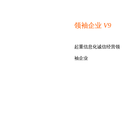
领袖企业
V9
起重信息化诚信经营领
袖企业